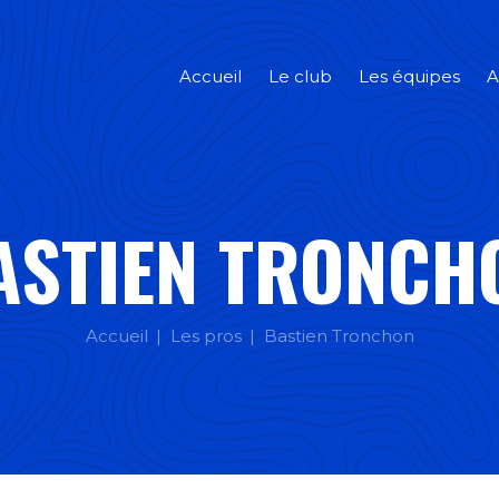
Accueil
Le club
Les équipes
A
ASTIEN TRONCH
Accueil
Les pros
Bastien Tronchon