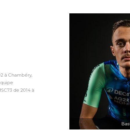
02 à Chambéry,
’équipe
MSC73 de 2014 à
Bas