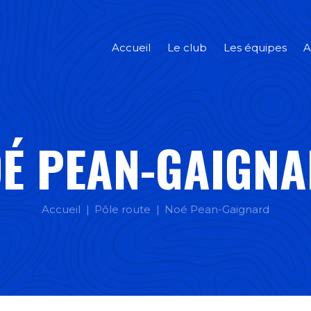
Accueil
Le club
Les équipes
A
É PEAN-GAIGN
Accueil
Pôle route
Noé Pean-Gaignard