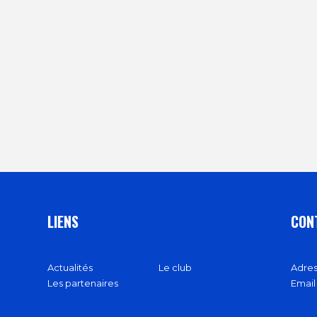
LIENS
CON
Actualités
Le club
Adres
Les partenaires
Email