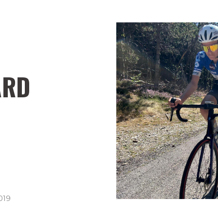
ARD
019