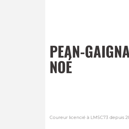
PEAN-GAIGN
NOÉ
Coureur licencié à LMSC73 depuis 2