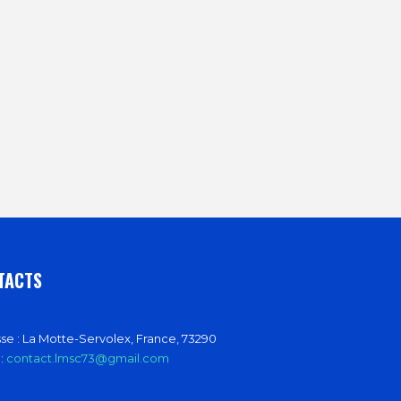
TACTS
se :
La Motte-Servolex, France, 73290
 :
contact.lmsc73@gmail.com