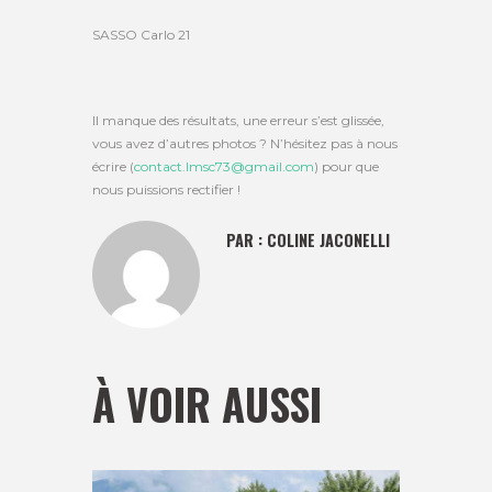
SASSO Carlo 21
Il manque des résultats, une erreur s’est glissée,
vous avez d’autres photos ? N’hésitez pas à nous
écrire (
contact.lmsc73@gmail.com
) pour que
nous puissions rectifier !
PAR :
COLINE JACONELLI
À VOIR AUSSI