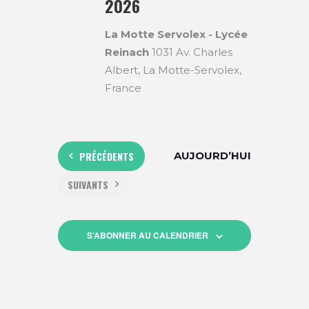
A
2026
R
n
n
T
C
e
La Motte Servolex - Lycée
I
z
Reinach
1031 Av. Charles
H
u
Albert, La Motte-Servolex,
O
n
France
E
e
N
d
E
a
D
t
T
e
E
ÉVÈNEMENTS
PRÉCÉDENTS
AUJOURD’HUI
.
N
V
ÉVÈNEMENTS
SUIVANTS
A
U
V
E
S’ABONNER AU CALENDRIER
S
I
É
G