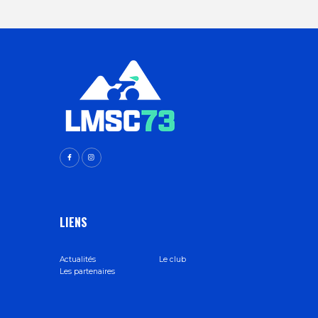
V
A
È
T
N
I
E
O
M
N
E
D
N
E
T
LIENS
V
U
Actualités
Le club
Les partenaires
E