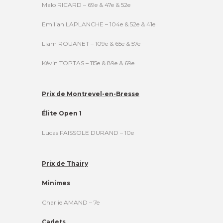
Malo RICARD – 69e & 47e & 52e
Emilian LAPLANCHE – 104e & 52e & 41e
Liam ROUANET – 109e & 65e & 57e
Kévin TOPTAS – 115e & 89e & 69e
Prix de Montrevel-en-Bresse
Élite Open 1
Lucas FAISSOLE DURAND – 10e
Prix de Thairy
Minimes
Charlie AMAND – 7e
Cadets