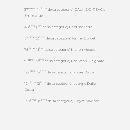
ème
ème
37
( 14
de sa catégorie) GALINDO-REVOL
Emmanuel
ème
er
48
(1
de sa catégorie) Baptiste Ferré
ème
ème
64
(2
de sa catégorie) Kenny Burdet
ème
ère
78
( 1
de sa catégorie) Manon Vieuge
ème
ème
91
(3
de sa catégorie) Noé Pean-Gaignard
ème
ème
122
(4
de sa catégorie) Flaven Arthur
ème
ème
124
(2
de sa catégorie) Laurine Dalla
Costa
ème
ème
130
(5
de sa catégorie) Goyat Maxime