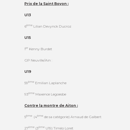
Prix de la Saint Boyon :
U13
ème
6
Lilian Devynck Ducroz
U15
er
1
Kenny Burdet
GP Neuville/Ain :
U19
ème
59
Emilian Laplanche
ème
93
Maxence Legoesbe
Contre la montre de Aiton :
ème
ème
5
(4
de sa catégorie) Arnaud de Galbert
ème
ème
27
(3
U19) Timéo Loret