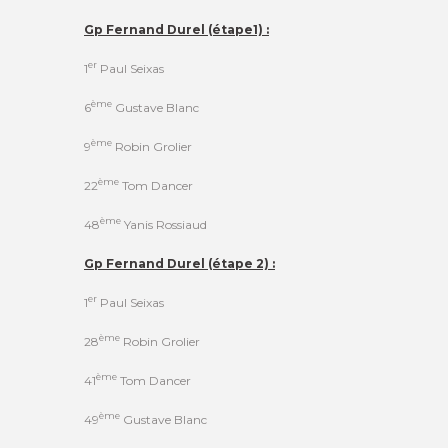
Gp Fernand Durel (étape1) :
er
1
Paul Seixas
ème
6
Gustave Blanc
ème
9
Robin Grolier
ème
22
Tom Dancer
ème
48
Yanis Rossiaud
Gp Fernand Durel (étape 2) :
er
1
Paul Seixas
ème
28
Robin Grolier
ème
41
Tom Dancer
ème
49
Gustave Blanc