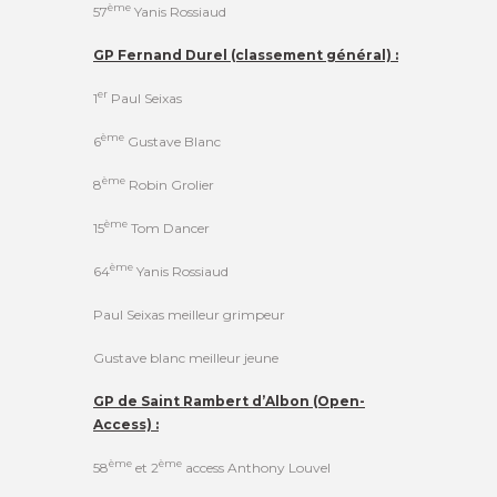
ème
57
Yanis Rossiaud
GP Fernand Durel (classement général) :
er
1
Paul Seixas
ème
6
Gustave Blanc
ème
8
Robin Grolier
ème
15
Tom Dancer
ème
64
Yanis Rossiaud
Paul Seixas meilleur grimpeur
Gustave blanc meilleur jeune
GP de Saint Rambert d’Albon (Open-
Access) :
ème
ème
58
et 2
access Anthony Louvel