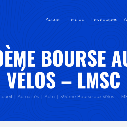
Accueil
Le club
Les équipes
A
9ÈME BOURSE A
VÉLOS – LMSC
ccueil
Actualités
Actu
39ème Bourse aux Vélos – LM