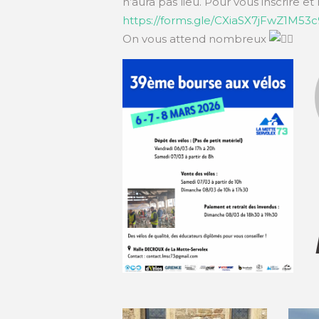
n’aura pas lieu. Pour vous inscrire et n
https://forms.gle/CXiaSX7jFwZ1M53c
On vous attend nombreux